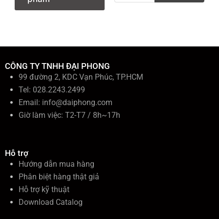
m
k
i
ế
m
:
CÔNG TY TNHH ĐẠI PHONG
99 đường 2, KDC Vạn Phúc, TP.HCM
Tel: 028.2243.2499
Email:
info@daiphong.com
Giờ làm việc: T2-T7 / 8h~17h
Hỗ trợ
Hướng dẫn mua hàng
Phân biệt hàng thật giả
Hỗ trợ kỹ thuật
Download Catalog