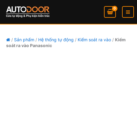
số
Kiểm
Nhảy
lượng
soát
tới
ra
nội
vào
dung
Panasonic
số
lượng
/
Sản phẩm
/
Hệ thống tự động
/
Kiểm soát ra vào
/
Kiểm
soát ra vào Panasonic