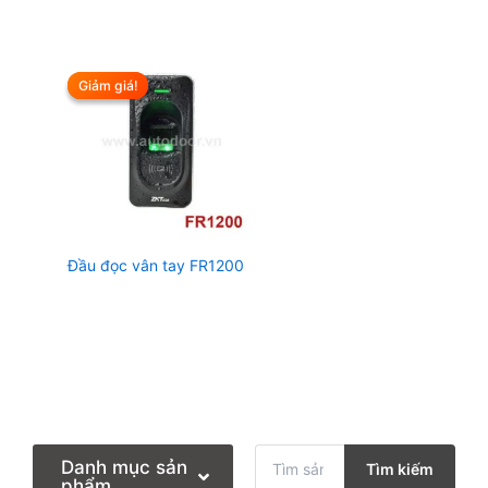
Giảm giá!
Giảm giá!
Đầu đọc vân tay FR1200
T
Danh mục sản
Tìm kiếm
ì
phẩm