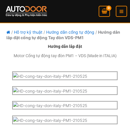
Nhảy
tới
nội
dung
/
Hỗ trợ kỹ thuật
/
Hướng dẫn cổng tự động
/
Hướng dẫn
lắp đặt cổng tự động Tay đòn VDS-PM1
Hướng dẫn lắp đặt
Motor Cổng tự động tay đòn PM1 – VDS (Made in ITALIA)