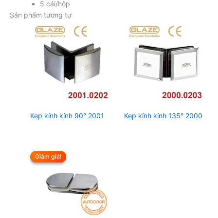
5 cái/hộp
Sản phẩm tương tự
Kẹp kính kính 90° 2001
Kẹp kính kính 135° 2000
Giảm giá!
Giảm giá!