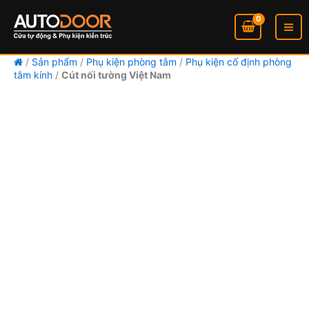
số
Cút
Nhảy
lượng
nối
tới
tường
nội
Việt
dung
Nam
/
Sản phẩm
/
Phụ kiện phòng tắm
/
Phụ kiện cố định phòng
tắm kính
số
/
Cút nối tường Việt Nam
lượng