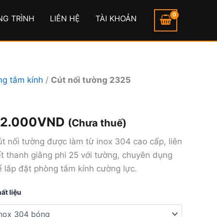
NG TRÌNH
LIÊN HỆ
TÀI KHOẢN
ng tắm kính
/
Cút nối tường 2325
t
2.000
VND
(Chưa thuế)
i
ờng
t nối tường được làm từ inox 304 cao cấp, liên
25
t thanh giằng phi 25 với tường, chuyên dụng
ợng
 lắp đặt phòng tắm kính cường lực.
ất liệu