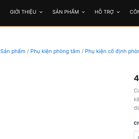
Ủ
GIỚI THIỆU
SẢN PHẨM
HỖ TRỢ
CÔ
/
Sản phẩm
/
Phụ kiện phòng tắm
/
Phụ kiện cố định phò
Cú
4
nố
tư
Cú
23
kế
số
lư
để
Ch