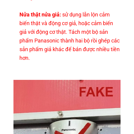
Nửa thật nửa giả:
sử dụng lẫn lộn cảm
biến thật và động cơ giả, hoặc cảm biến
giả với động cơ thật. Tách một bộ sản
phẩm Panasonic thành hai bộ rồi ghép các
sản phẩm giả khác để bán được nhiều tiền
hơn.