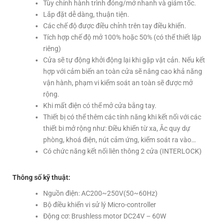
Tùy chỉnh hành trình đóng/mở nhanh và giảm tốc.
Lắp đặt dễ dàng, thuận tiện.
Các chế độ được điều chỉnh trên tay điều khiển.
Tích hợp chế độ mở 100% hoặc 50% (có thể thiết lập
riêng)
Cửa sẽ tự động khởi động lại khi gặp vật cản. Nếu kết
hợp với cảm biến an toàn cửa sẽ nâng cao khả năng
vận hành, phạm vi kiểm soát an toàn sẽ được mở
rộng.
Khi mất điện có thể mở cửa bằng tay.
Thiết bị có thể thêm các tính năng khi kết nối với các
thiết bi mở rộng như: Điều khiển từ xa, Ắc quy dự
phòng, khoá điện, nút cảm ứng, kiểm soát ra vào…
Có chức năng kết nối liên thông 2 cửa (INTERLOCK)
Thông số kỹ thuật:
Nguồn điện: AC200~250V(50~60Hz)
Bộ điều khiển vi sử lý Micro-controller
Động cơ: Brushless motor DC24V – 60W