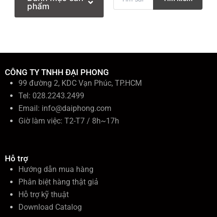
ì
phẩm
m
k
i
ế
m
:
CÔNG TY TNHH ĐẠI PHONG
99 đường 2, KDC Vạn Phúc, TP.HCM
Tel: 028.2243.2499
Email:
info@daiphong.com
Giờ làm việc: T2-T7 / 8h~17h
Hỗ trợ
Hướng dẫn mua hàng
Phân biệt hàng thật giả
Hỗ trợ kỹ thuật
Download Catalog