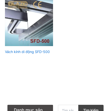
Vách kính di động SFD-500
T
Danh mục sản
Tìm kiếm