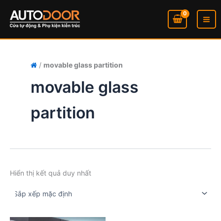
Nhảy
tới
nội
dung
/
movable glass partition
movable glass
partition
Hiển thị kết quả duy nhất