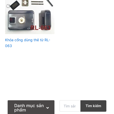
Khóa cổng dùng thẻ từ RL-
063
T
Danh mục sản
Tìm kiếm
ì
phẩm
m