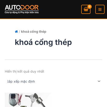
Nhảy
tới
nội
dung
/
khoá cổng thép
khoá cổng thép
Hiển thị kết quả duy nhất