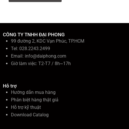
k
i
ế
m
:
CÔNG TY TNHH ĐẠI PHONG
99 đường 2, KDC Vạn Phúc, TP.HCM
Tel: 028.2243.2499
Email:
info@daiphong.com
Giờ làm việc: T2-T7 / 8h~17h
Hỗ trợ
Hướng dẫn mua hàng
Phân biệt hàng thật giả
Hỗ trợ kỹ thuật
Download Catalog