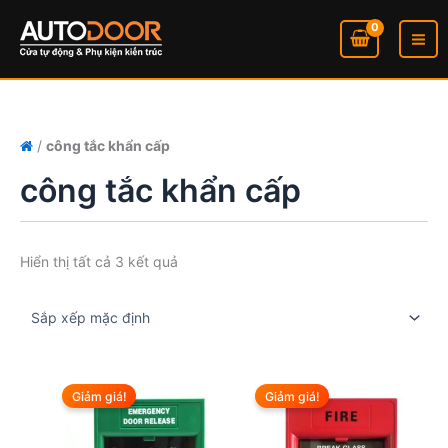
Nhảy
tới
nội
dung
/
công tắc khẩn cấp
công tắc khẩn cấp
Hiển thị tất cả 3 kết quả
Giảm giá!
Giảm giá!