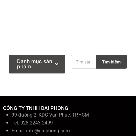
T
Danh mục sản
Tìm kiếm
ì
phẩm
m
k
i
ế
m
:
CÔNG TY TNHH ĐẠI PHONG
99 đường 2, KDC Vạn Phúc, TP.HCM
Tel: 028.2243.2499
Email:
info@daiphong.com