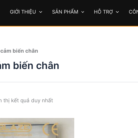
Ủ
GIỚI THIỆU
SẢN PHẨM
HỖ TRỢ
CÔ
/
cảm biến chân
ảm biến chân
n thị kết quả duy nhất