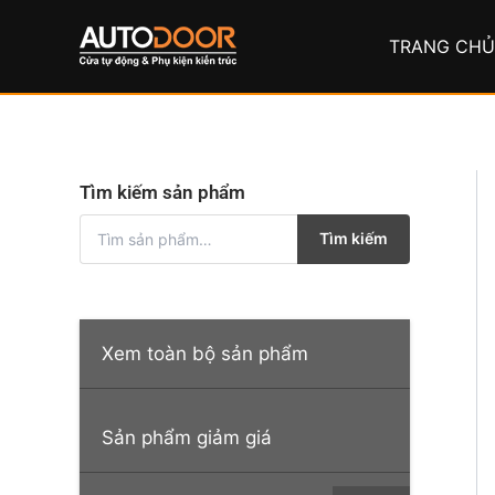
Nhảy
tới
TRANG CH
nội
dung
Tìm kiếm sản phẩm
T
Tìm kiếm
ì
m
k
i
ế
Xem toàn bộ sản phẩm
m
:
Sản phẩm giảm giá