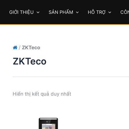
Ủ
GIỚI THIỆU
SẢN PHẨM
HỖ TRỢ
CÔ
/
ZKTeco
ZKTeco
Hiển thị kết quả duy nhất