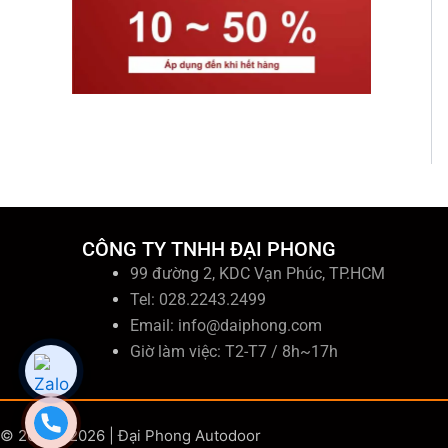
CÔNG TY TNHH ĐẠI PHONG
99 đường 2, KDC Vạn Phúc, TP.HCM
Tel: 028.2243.2499
Email:
info@daiphong.com
Giờ làm việc: T2-T7 / 8h~17h
© 2006 - 2026 | Đại Phong Autodoor