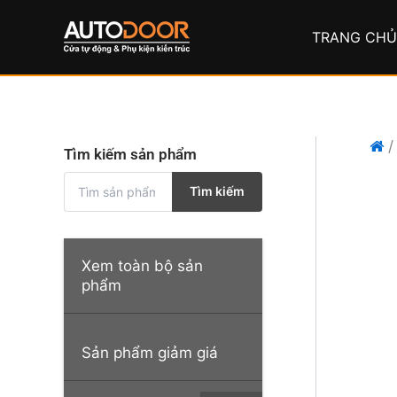
Nhảy
tới
TRANG CH
nội
dung
Tìm kiếm sản phẩm
T
Tìm kiếm
ì
m
k
i
Xem toàn bộ sản
ế
phẩm
m
:
Sản phẩm giảm giá