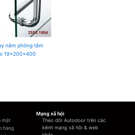
ay nắm phòng tắm
hi 19x200x400
Mạng xã hội
Theo dõi Autodoor trên các
o mật
kênh mạng xã hội & web
o hàng
khác