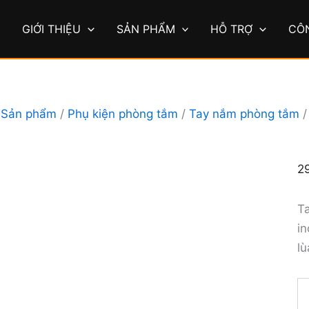
T
n
Ủ
GIỚI THIỆU
SẢN PHẨM
HỖ TRỢ
CÔ
c
k
t
l
s
l
/
Sản phẩm
/
Phụ kiện phòng tắm
/
Tay nắm phòng tắm
2
T
in
l