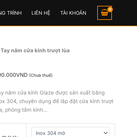
ay
ắm
NG TRÌNH
LIÊN HỆ
TÀI KHOẢN
ửa
ính
rượt
ùa
ố
ượng
/
Tay nắm cửa kính trượt lùa
90.000
VND
(Chưa thuế)
ay nắm cửa kính Glaze được sản xuất bằng
ox 304, chuyên dụng để lắp đặt cửa kính trượt
ùa, phòng tắm kính…