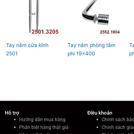
Tay nắm cửa kính
Tay nắm phòng tắm
T
2501
phi 19×400
p
Hỗ trợ
Điều khoản
Hướng dẫn mua hàng
Chính sách bả
Phân biệt hàng thật giả
Chính sách gia