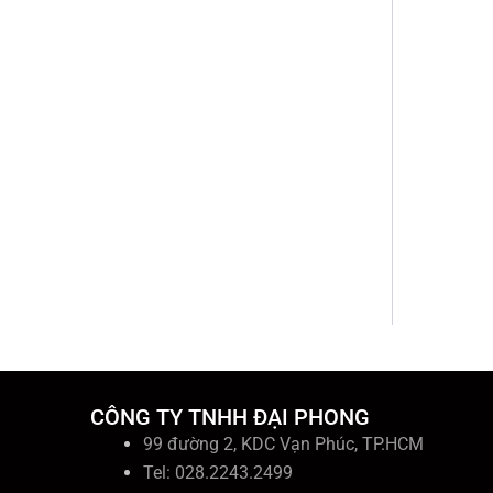
CÔNG TY TNHH ĐẠI PHONG
99 đường 2, KDC Vạn Phúc, TP.HCM
Tel: 028.2243.2499