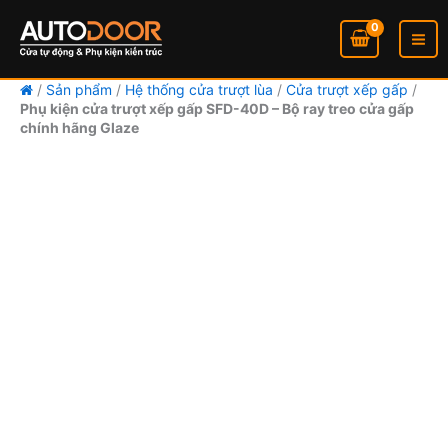
trượt
Nhảy
xếp
tới
gấp
nội
SFD-
dung
40D
/
Sản phẩm
/
Hệ thống cửa trượt lùa
/
Cửa trượt xếp gấp
/
số
Phụ kiện cửa trượt xếp gấp SFD-40D – Bộ ray treo cửa gấp
chính hãng Glaze
lượng
Phụ
kiện
cửa
trượt
xếp
gấp
SFD-
40D
số
lượng