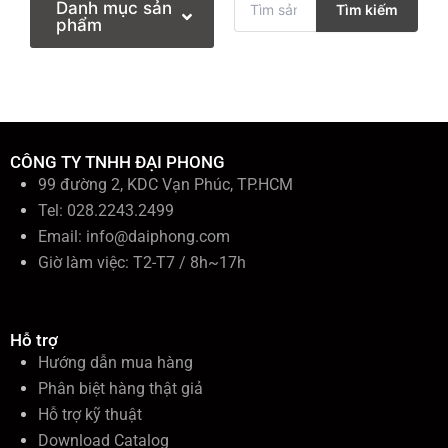
Danh mục sản
Tìm kiếm
ì
phẩm
m
k
i
ế
m
:
CÔNG TY TNHH ĐẠI PHONG
99 đường 2, KDC Vạn Phúc, TP.HCM
Tel: 028.2243.2499
Email:
info@daiphong.com
Giờ làm việc: T2-T7 / 8h~17h
Hỗ trợ
Hướng dẫn mua hàng
Phân biệt hàng thật giả
Hỗ trợ kỹ thuật
Download Catalog