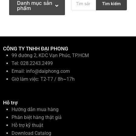
Danh mục sản
Tìm kiếm
ì
phẩm
m
k
i
ế
m
:
CÔNG TY TNHH ĐẠI PHONG
99 đường 2, KDC Vạn Phúc, TP.HCM
Tel: 028.2243.2499
Email:
info@daiphong.com
Giờ làm việc: T2-T7 / 8h~17h
Hỗ trợ
Hướng dẫn mua hàng
Phân biệt hàng thật giả
Hỗ trợ kỹ thuật
Download Catalog