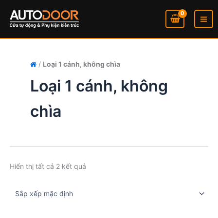
Nhảy
tới
nội
dung
/
Loại 1 cánh, không chìa
Loại 1 cánh, không
chìa
Hiển thị tất cả 2 kết quả