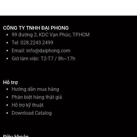
i
ế
m
:
CÔNG TY TNHH ĐẠI PHONG
99 đường 2, KDC Vạn Phúc, TP.HCM
Tel: 028.2243.2499
Email:
info@daiphong.com
Giờ làm việc: T2-T7 / 8h~17h
Hỗ trợ
Hướng dẫn mua hàng
Phân biệt hàng thật giả
Hỗ trợ kỹ thuật
Download Catalog
Điều khoản