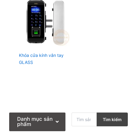
Khóa cửa kính vân tay
GLASS
T
Danh mục sản
Tìm kiếm
ì
phẩm
m
k