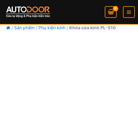
Khóa
Nhảy
Khoảng
cửa
tới
giá:
kính
nội
từ
PL-
dung
1.640.000VND
510
/
Sản phẩm
/
Phụ kiện kính
/
Khóa cửa kính PL-510
đến
số
1.870.000VND
lượng