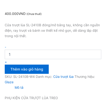
400.000
VND
(Chưa thuế)
Cửa trượt lùa SL-2410B đóng/mở bằng tay, không cần nguồn
điện, ray trượt và bánh xe thiết kế nhỏ gọn, dễ dàng lắp đặt
trong nội thất.
-
+
Thêm vào giỏ hàng
SKU:
SL-2410B-W4
Danh mục:
Cửa trượt lùa
Thương hiệu:
Glaze
Mô tả
PHỤ KIỆN CỬA TRƯỢT LÙA TREO