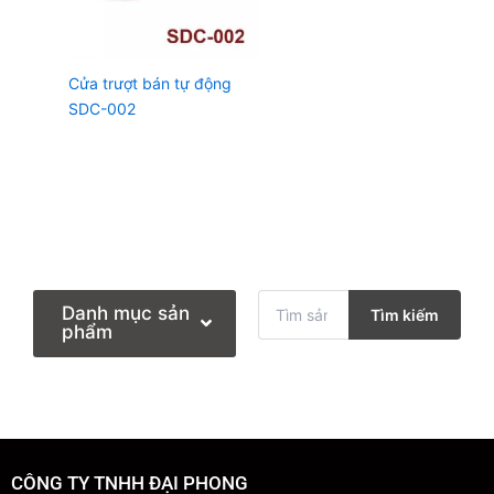
Cửa trượt bán tự động
SDC-002
T
Danh mục sản
Tìm kiếm
ì
phẩm
m
k
i
ế
m
:
CÔNG TY TNHH ĐẠI PHONG