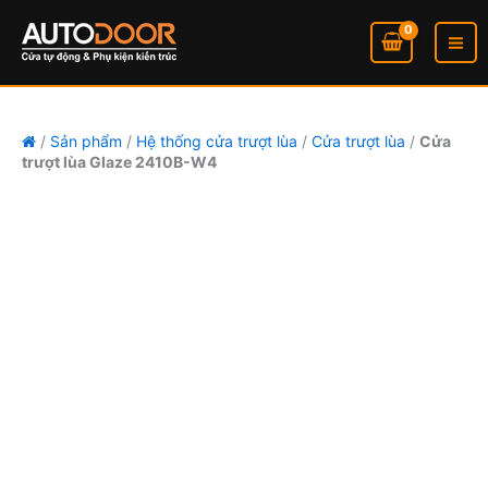
W4
Cửa
Nhảy
số
trượt
tới
lượng
lùa
nội
Glaze
dung
2410B-
W4
số
/
Sản phẩm
/
Hệ thống cửa trượt lùa
/
Cửa trượt lùa
/
Cửa
trượt lùa Glaze 2410B-W4
lượng