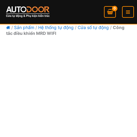
Nhảy
tới
nội
dung
/
Sản phẩm
/
Hệ thống tự động
/
Cửa sổ tự động
/
Công
tắc điều khiển MRD WIFI