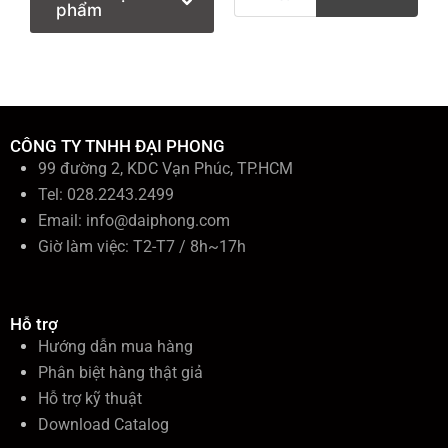
ì
phẩm
m
k
i
ế
m
:
CÔNG TY TNHH ĐẠI PHONG
99 đường 2, KDC Vạn Phúc, TP.HCM
Tel: 028.2243.2499
Email:
info@daiphong.com
Giờ làm việc: T2-T7 / 8h~17h
Hỗ trợ
Hướng dẫn mua hàng
Phân biệt hàng thật giả
Hỗ trợ kỹ thuật
Download Catalog