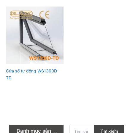
Cửa sổ tự động WS1300D-
TD
T
Danh mục sản
Tìm kiếm