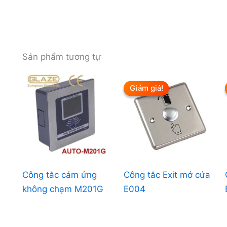
Sản phẩm tương tự
Giảm giá!
Giảm giá!
Công tắc cảm ứng
Công tắc Exit mở cửa
không chạm M201G
E004