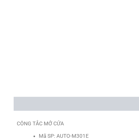
Mô tả
CÔNG TẮC MỞ CỬA
Mã SP: AUTO-M301E