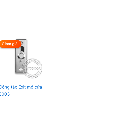
Giảm giá!
Giảm giá!
Công tắc Exit mở cửa
E003