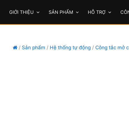
Ủ
GIỚI THIỆU
SẢN PHẨM
HỖ TRỢ
CÔ
/
Sản phẩm
/
Hệ thống tự động
/
Công tắc mở 