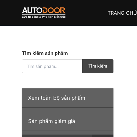
Nhảy
tới
TRANG CH
nội
dung
Tìm kiếm sản phẩm
T
Tìm kiếm
ì
m
k
i
ế
Xem toàn bộ sản phẩm
m
:
Sản phẩm giảm giá