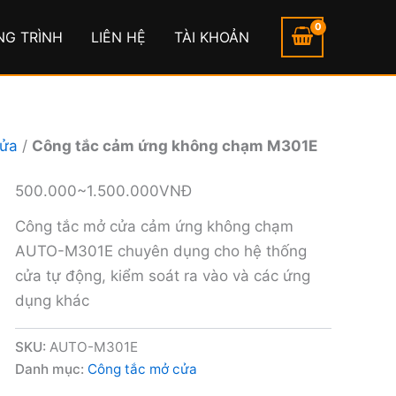
NG TRÌNH
LIÊN HỆ
TÀI KHOẢN
cửa
/
Công tắc cảm ứng không chạm M301E
500.000~1.500.000VNĐ
Công tắc mở cửa cảm ứng không chạm
AUTO-M301E chuyên dụng cho hệ thống
cửa tự động, kiểm soát ra vào và các ứng
dụng khác
SKU:
AUTO-M301E
Danh mục:
Công tắc mở cửa