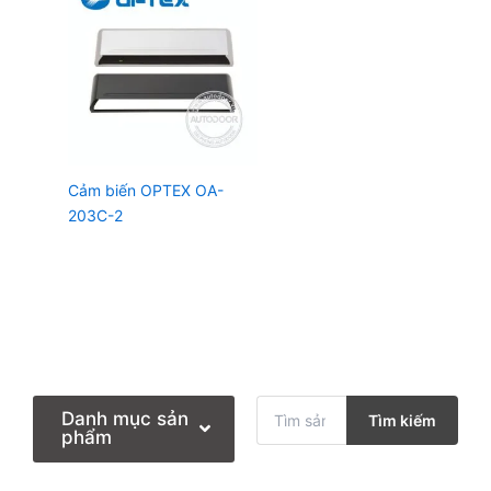
Cảm biến OPTEX OA-
203C-2
T
Danh mục sản
Tìm kiếm
ì
phẩm
m
k