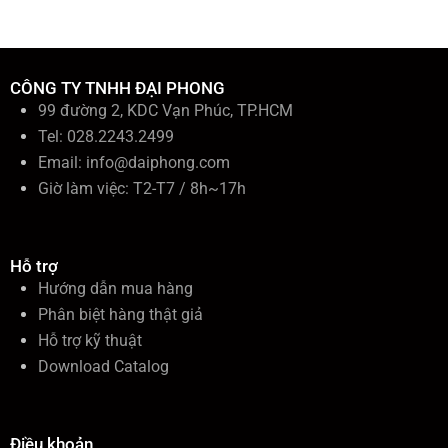
i
ế
m
:
CÔNG TY TNHH ĐẠI PHONG
99 đường 2, KDC Vạn Phúc, TP.HCM
Tel: 028.2243.2499
Email:
info@daiphong.com
Giờ làm việc: T2-T7 / 8h~17h
Hỗ trợ
Hướng dẫn mua hàng
Phân biệt hàng thật giả
Hỗ trợ kỹ thuật
Download Catalog
Điều khoản